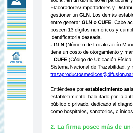
social, en un domicilio en particular 
Elaboradores/Importadores y Distrib
gestionar un
GLN
. Los demás establ
entre generar
GLN o CUFE
. Cabe ac
poseen 13 dígitos numéricos y cumple
identificatoria deseada.
-
GLN
(Número de Localización Mundi
tiene un costo de otorgamiento y ma
- CUFE
(Código de Ubicación Física d
Sistema Nacional de Trazabilidad, y 
trazaproductosmedicos@difusion.pam
Entiéndese por
establecimiento asis
establecimiento, habilitado por la aut
público o privado, dedicado al diagnó
como hospitales, sanatorios, clínicas
2. La firma posee más de un 